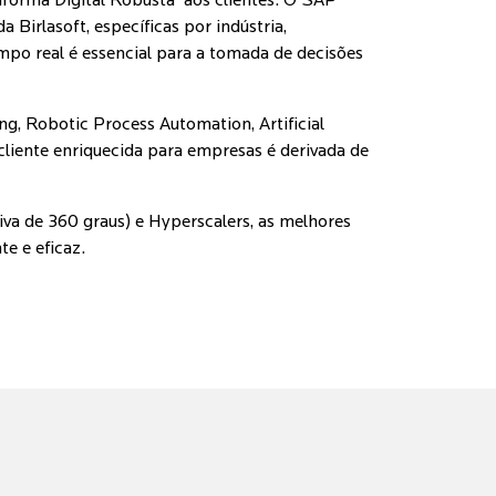
aforma Digital Robusta' aos clientes. O SAP
rlasoft, específicas por indústria,
po real é essencial para a tomada de decisões
ng, Robotic Process Automation, Artificial
cliente enriquecida para empresas é derivada de
siva de 360 graus) e Hyperscalers, as melhores
te e eficaz.