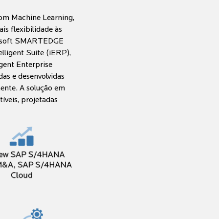
com Machine Learning,
is flexibilidade às
irlasoft SMARTEDGE
lligent Suite (iERP),
gent Enterprise
as e desenvolvidas
ente. A solução em
íveis, projetadas