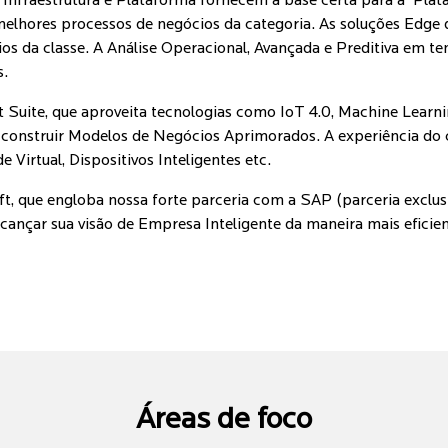
Infraestrutura e Plataforma fornecem a base certa para a 'Plat
es processos de negócios da categoria. As soluções Edge da Bi
da classe. A Análise Operacional, Avançada e Preditiva em tem
s.
nt Suite, que aproveita tecnologias como IoT 4.0, Machine Learni
 a construir Modelos de Negócios Aprimorados. A experiência do 
Virtual, Dispositivos Inteligentes etc.
soft, que engloba nossa forte parceria com a SAP (parceria exclu
lcançar sua visão de Empresa Inteligente da maneira mais eficien
Áreas de foco