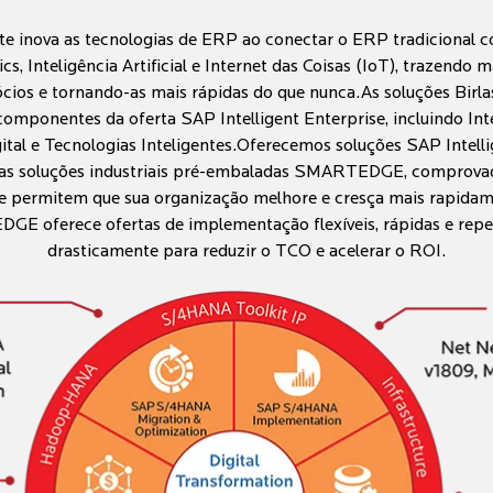
ite inova as tecnologias de ERP ao conectar o ERP tradicional 
cs, Inteligência Artificial e Internet das Coisas (IoT), trazendo ma
cios e tornando-as mais rápidas do que nunca.As soluções B
mponentes da oferta SAP Intelligent Enterprise, incluindo Inte
ital e Tecnologias Inteligentes.Oferecemos soluções SAP Intelli
as soluções industriais pré-embaladas SMARTEDGE, comprovad
ue permitem que sua organização melhore e cresça mais rapidam
 oferece ofertas de implementação flexíveis, rápidas e repet
drasticamente para reduzir o TCO e acelerar o ROI.