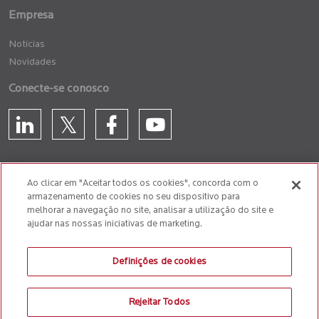
Empresa
Notícias
Novidades
Conecte-se conosco
Ao clicar em "Aceitar todos os cookies", concorda com o
armazenamento de cookies no seu dispositivo para
GLASSDOOR
melhorar a navegação no site, analisar a utilização do site e
ajudar nas nossas iniciativas de marketing.
Política de cookie
Política de Denúncia de Atos Ilícito
Definições de cookies
Anti-Slavery and Human Trafficking Policy
Rejeitar Todos
© 2026 Birlasoft
CIN: L72200PN1990PLC059594