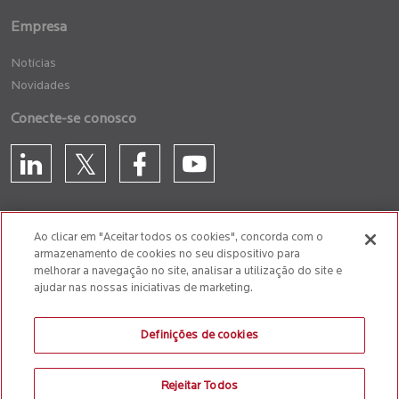
Empresa
Notícias
Novidades
Conecte-se conosco
Ao clicar em "Aceitar todos os cookies", concorda com o
armazenamento de cookies no seu dispositivo para
GLASSDOOR
melhorar a navegação no site, analisar a utilização do site e
ajudar nas nossas iniciativas de marketing.
Política de cookie
Política de Denúncia de Atos Ilícito
Definições de cookies
Anti-Slavery and Human Trafficking Policy
Rejeitar Todos